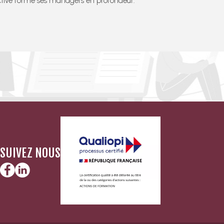
active forme ses managers en profondeur.
SUIVEZ NOUS