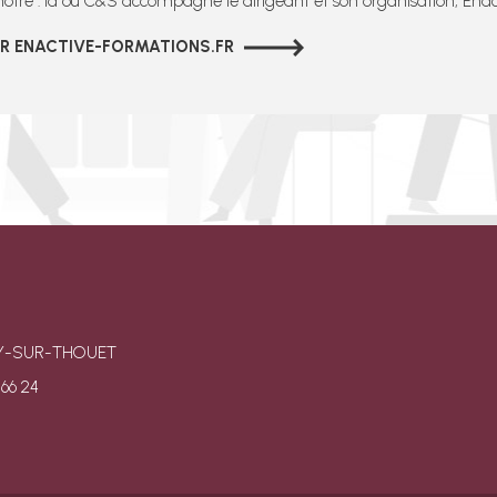
nôtre : là où C&S accompagne le dirigeant et son organisation, Én
R ENACTIVE-FORMATIONS.FR
AZAY-SUR-THOUET
 66 24