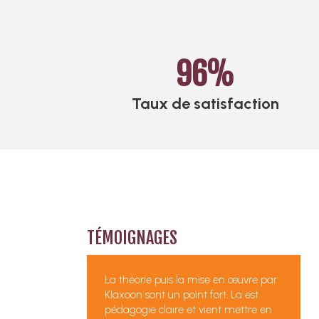
96
%
Taux de satisfaction
TÉMOIGNAGES
La théorie puis la mise en œuvre par
Klaxoon sont un point fort. La est
pédagogie claire et vient mettre en